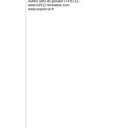
Autres sites du groupe CFPELEC :
www.rt2012-formation.com
www.expert-ve.fr