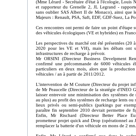
(Mme Lérard - Secrétaire d'état à l'écologie, Louis
et rapporteur du Grenelle 2, JL Legrand - rapporteu
sans oublier SAS Albert II de Monaco), ainsi que le
Majeurs : Renault, PSA, Saft, EDF, GDF-Suez, La Pos
Ces rencontres ont permi de faire un point d'étape 
des véhicules écologiques (VE et hybrides) en Franc
Les perspectives du marché ont été présentées (20
2020 pour les VE et VH), mais les débats ont su
infrastructures de recharge à prévoir.
Mr ORSINI (Directeur Business Develpment Renau
confirmé une précommande de 6000 véhicules éle
particuliers en deux mois, alors que la productio
véhicules / an à partir de 2011/2012.
L'intervention de M Couture (Directeur du projet in
de Mr Peaucelle (Directeur de la stratégie d'INE
laisser entrevoir une minimisation des systèmes de
au plus) au profit des systèmes de recharge lents ou 
lieux privés ou semi-publics (parkings par exemp
paraître fin septembre 2010 devrait permettre de fi
Enfin, Mr Rischard (Directeur Better Place E
prometteur projet quick and Drop (opérationnel au 
remplacer la batterie d'un véhicule en mons de 2 mn