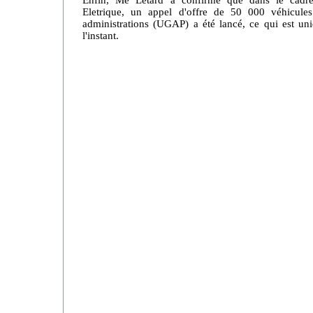
Enfin, Me Létard a confirmé que dans le cadr
Eletrique, un appel d'offre de 50 000 véhicule
administrations (UGAP) a été lancé, ce qui est u
l'instant.