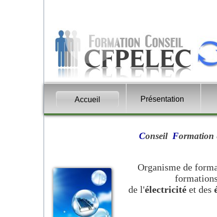
Présentation
Accueil
C
onseil
F
ormation
Organisme de forma
formations
de l'
électricité
et des