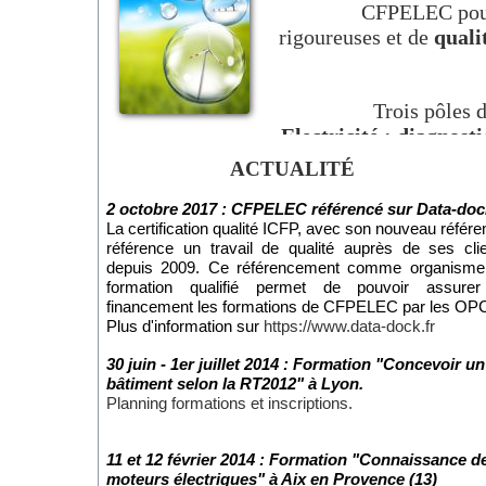
CFPELEC pours
rigoureuses et de
quali
Trois pôles 
- Electricité :
diagnosti
100
.
ACTUALITÉ
- Energies :
thermique 
2 octobre 2017 : CFPELEC référencé sur Data-doc
renouvelables.
La certification qualité ICFP, avec son nouveau référen
-
Voitures et véhicules 
référence un travail de qualité auprès de ses cli
depuis 2009. Ce référencement comme organisme
formation qualifié permet de pouvoir assurer
financement les formations de CFPELEC par les OP
Plus d'information sur
https://www.data-dock.fr
30 juin - 1er juillet 2014 : Formation "Concevoir un
bâtiment selon la RT2012" à Lyon.
Planning formations et inscriptions.
11 et 12 février 2014 : Formation "Connaissance d
moteurs électriques" à Aix en Provence (13)