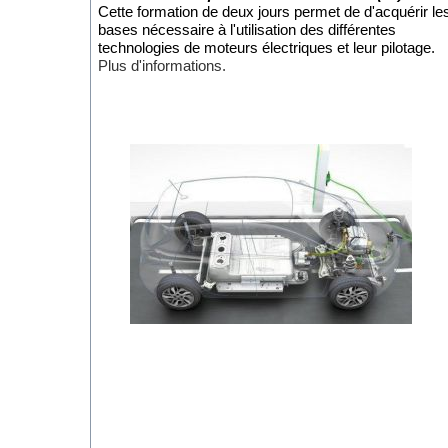
Cette formation de deux jours permet de d'acquérir le
bases nécessaire à l'utilisation des différentes
technologies de moteurs électriques et leur pilotage.
Plus d'informations.
Formation "Connaissance des véhicules électriqu
à Montlhery(91) les 12 et 13 novembre.
Cette formation de deux jours proposée par CFPELE
permet aux participants de décourvrir les aspects
techniques des vehicules électriques et hybrides
(architecture, motorisation électrique et commande,
batteries...) ainsi que les aspects relatifs aux
infrastructures de recharge (standards de charge et
connecteurs).
Montlhery(91) les 12 et 13 novembre.
Informations et inscriptions.
10 décembre 2012 site
rt2012-formation.com
CFPELEC crée le site de référence en formation de
thermique du bâtiment en proposant un cursus comple
Les formations seront assurées par des experts de la
conception bioclimatique et du BIM (Bulding Informati
Modelling), en partenariat avec ArchiWIZARD.
Plus d'informations.